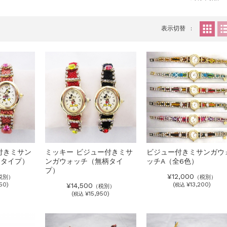
表示切替
付きミサン
ミッキー ビジュー付きミサ
ビジュー付きミサンガウ
柄タイプ）
ンガウォッチ（無柄タイ
ッチA（全6色）
プ）
¥12,000
税別）
（税別）
50)
(
¥13,200)
¥14,500
税込
（税別）
(
¥15,950)
税込