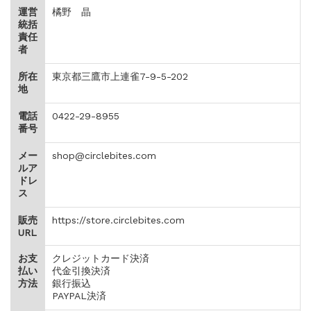
運営
橘野 晶
統括
責任
者
所在
東京都三鷹市上連雀7-9-5-202
地
電話
0422-29-8955
番号
メー
shop@circlebites.com
ルア
ドレ
ス
販売
https://store.circlebites.com
URL
お支
クレジットカード決済
払い
代金引換決済
方法
銀行振込
PAYPAL決済