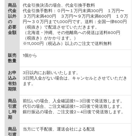
商品
代金引換決済の場合、代金引換手数料
代金
代金引換手数料：０円〜１万円未満300円 １万円〜
以外
３万円未満400円 ３万円〜９万円未満600円 １０万
の
円〜３０万円まで1,000円です。送料：全国一律600円
必要
（税抜き）で配送させていただきます。
金額
（北海道・沖縄、その他離島への発送は送料800円
（税抜き）がかかります。）
※11,000円（税込み）以上のご注文で送料無料
販売
1個から
数量
お申
3日以内にお願いいたします。
込み
3日間入金がない場合は、キャンセルとさせていただき
有効
ます。
期限
商品
前払いの場合、入金確認後1～3日後で発送致します。
引渡
代引の場合、ご注文確認後1～3日後で発送致します。
し時
銀行振込の場合、ご注文後2～4日後で発送致します。
期
商品
当方にて手配後、運送会社による配送
引渡