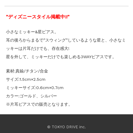
”ディズニースタイル掲載中!!”
小さなミッキー&星ピアス。
耳の後ろからまるで”スウィング”しているような星と、小さなミ
ッキーは片耳だけでも、存在感大!
星を外して、ミッキーだけでも楽しめる3WAYピアスです。
素材:真鍮/チタン/合金
サイズ:1.5cm×2.5cm
ミッキーサイズ:0.6cm×0.7cm
カラー:ゴールド、シルバー
※片耳ピアスでの販売となります。
© TOKYO DRIVE inc.